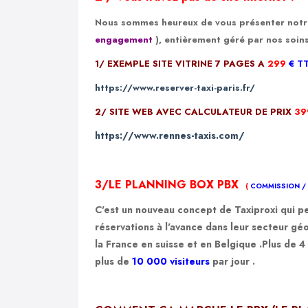
Nous sommes heureux de vous présenter notre o
engagement
)
, entièrement géré par nos soins
1/ EXEMPLE SITE VITRINE 7 PAGES A
299
€ T
https://www.reserver-taxi-paris.fr/
2/ SITE WEB AVEC CALCULATEUR DE PRIX
39
https://www.rennes-taxis.com/
3/LE
PLANNING BOX PBX
(
COMMISSION /
C'est un nouveau concept de Taxiproxi qui pe
réservations à l'avance dans leur secteur gé
la
France
en
suisse
et en
Belgique
.Plus de
4
plus de
10 000 visiteurs
par jour .