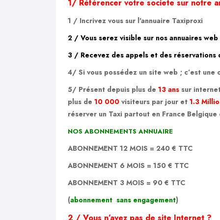
1/
Référencer votre societe sur notre 
1 / Incrivez vous sur l'annuaire Taxiproxi
2 /
Vous serez visible sur nos annuaires web 
3 /
Recevez des appels et des réservations d
4/ Si vous possédez un site web ; c’est une 
5/
Présent depuis plus de
13 ans
sur internet
plus de
10 000
visiteurs
par
jour
et
1.3 Milli
réserver un Taxi
partout en France Belgique 
NOS ABONNEMENTS ANNUAIRE
ABONNEMENT
12 MOIS
=
240 €
TTC
ABONNEMENT
6 MOIS
=
150 €
TTC
ABONNEMENT
3 MOIS
=
90 €
TTC
(
abonnement sans engagement
)
2 /
Vous n’avez pas de site Internet ?