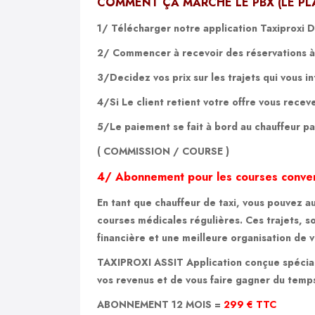
COMMENT ÇA MARCHE LE PBX (LE PL
1/
Télécharger notre application Taxiproxi D
2/ Commencer à recevoir des réservations à 
3/
Decidez vos prix sur les trajets qui vous 
4/
Si Le client retient votre offre
vous recev
5/
Le paiement se fait
à bord au chauffeur
pa
(
COMMISSION / COURSE
)
4/ Abonnement pour les courses
conve
En tant que chauffeur de taxi, vous pouvez a
courses médicales régulières. Ces trajets, sou
financière et une meilleure organisation de 
TAXIPROXI ASSIT Application conçue spécial
vos revenus et de vous faire gagner du temp
ABONNEMENT 12 MOIS =
299 € TTC