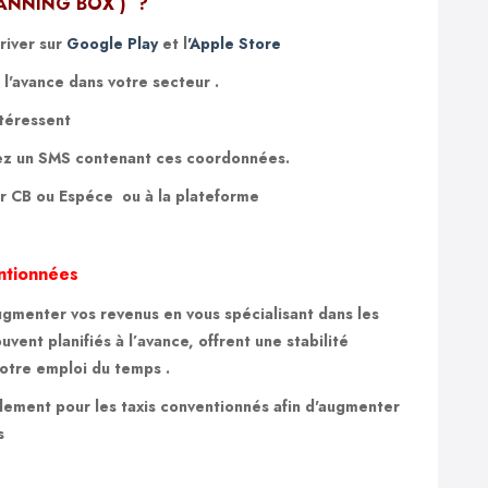
ANNING BOX ) ?
river
sur
Google Play
et l
'Apple Store
l'avance dans votre secteur .
intéressent
ez un SMS contenant ces coordonnées.
r CB ou Espéce ou à la plateforme
ntionnées
ugmenter vos revenus en vous spécialisant dans les
vent planifiés à l’avance, offrent une stabilité
votre emploi du temps .
ement pour les taxis conventionnés afin d'augmenter
s