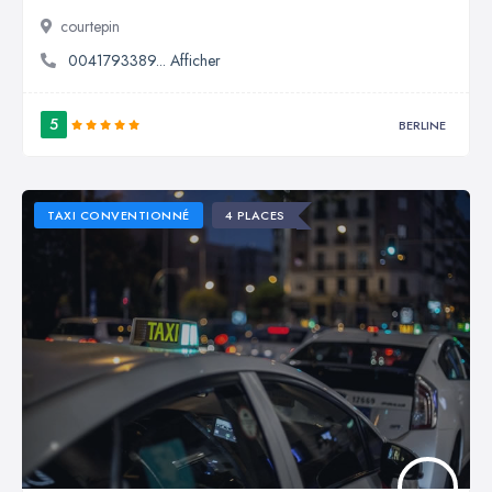
courtepin
0041793389... Afficher
5
BERLINE
TAXI CONVENTIONNÉ
4 PLACES