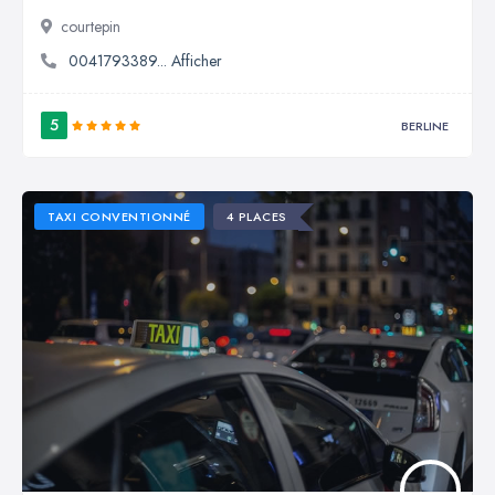
courtepin
0041793389... Afficher
5
BERLINE
TAXI CONVENTIONNÉ
4 PLACES