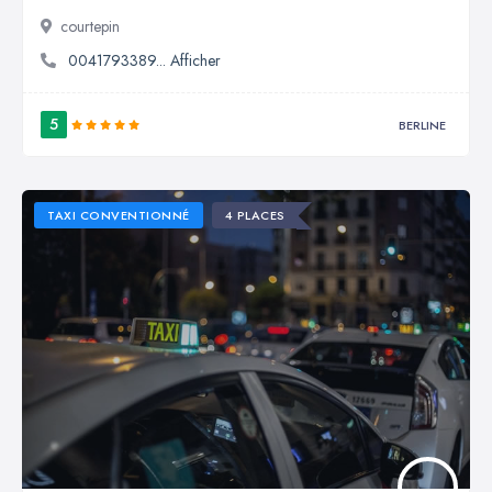
courtepin
0041793389... Afficher
5
BERLINE
TAXI CONVENTIONNÉ
4 PLACES