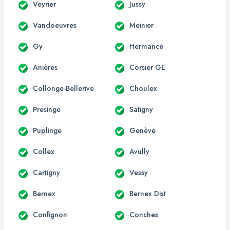
Veyrier
Jussy
Vandoeuvres
Meinier
Gy
Hermance
Anières
Corsier GE
Collonge-Bellerive
Choulex
Presinge
Satigny
Puplinge
Genève
Collex
Avully
Cartigny
Vessy
Bernex
Bernex Dist
Confignon
Conches