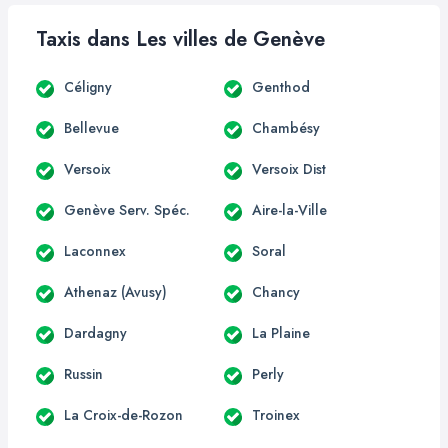
Taxis dans Les villes de Genève
Céligny
Genthod
Bellevue
Chambésy
Versoix
Versoix Dist
Genève Serv. Spéc.
Aire-la-Ville
Laconnex
Soral
Athenaz (Avusy)
Chancy
Dardagny
La Plaine
Russin
Perly
La Croix-de-Rozon
Troinex