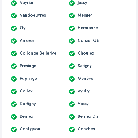
Veyrier
Jussy
Vandoeuvres
Meinier
Gy
Hermance
Anières
Corsier GE
Collonge-Bellerive
Choulex
Presinge
Satigny
Puplinge
Genève
Collex
Avully
Cartigny
Vessy
Bernex
Bernex Dist
Confignon
Conches