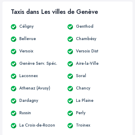
Taxis dans Les villes de Genève
Céligny
Genthod
Bellevue
Chambésy
Versoix
Versoix Dist
Genève Serv. Spéc.
Aire-la-Ville
Laconnex
Soral
Athenaz (Avusy)
Chancy
Dardagny
La Plaine
Russin
Perly
La Croix-de-Rozon
Troinex