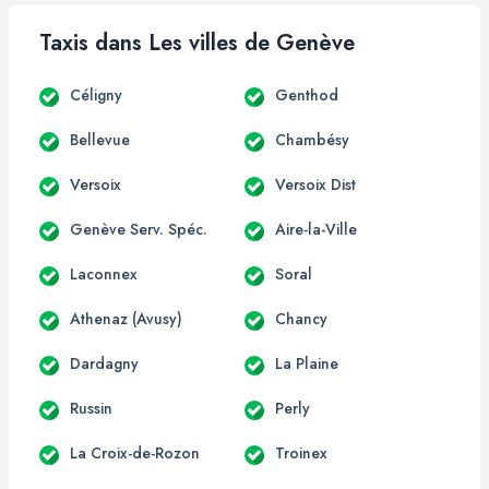
Taxis dans Les villes de Genève
Céligny
Genthod
Bellevue
Chambésy
Versoix
Versoix Dist
Genève Serv. Spéc.
Aire-la-Ville
Laconnex
Soral
Athenaz (Avusy)
Chancy
Dardagny
La Plaine
Russin
Perly
La Croix-de-Rozon
Troinex