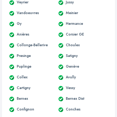
Veyrier
Jussy
Vandoeuvres
Meinier
Gy
Hermance
Anières
Corsier GE
Collonge-Bellerive
Choulex
Presinge
Satigny
Puplinge
Genève
Collex
Avully
Cartigny
Vessy
Bernex
Bernex Dist
Confignon
Conches