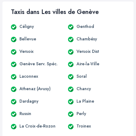
Taxis dans Les villes de Genève
Céligny
Genthod
Bellevue
Chambésy
Versoix
Versoix Dist
Genève Serv. Spéc.
Aire-la-Ville
Laconnex
Soral
Athenaz (Avusy)
Chancy
Dardagny
La Plaine
Russin
Perly
La Croix-de-Rozon
Troinex