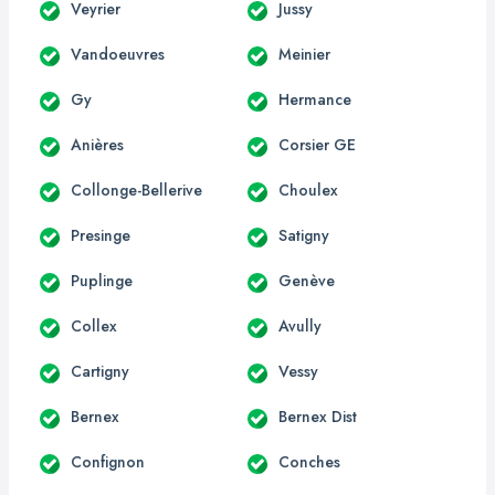
Veyrier
Jussy
Vandoeuvres
Meinier
Gy
Hermance
Anières
Corsier GE
Collonge-Bellerive
Choulex
Presinge
Satigny
Puplinge
Genève
Collex
Avully
Cartigny
Vessy
Bernex
Bernex Dist
Confignon
Conches