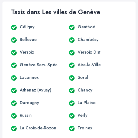
Taxis dans Les villes de Genève
Céligny
Genthod
Bellevue
Chambésy
Versoix
Versoix Dist
Genève Serv. Spéc.
Aire-la-Ville
Laconnex
Soral
Athenaz (Avusy)
Chancy
Dardagny
La Plaine
Russin
Perly
La Croix-de-Rozon
Troinex