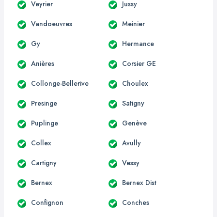
Veyrier
Jussy
Vandoeuvres
Meinier
Gy
Hermance
Anières
Corsier GE
Collonge-Bellerive
Choulex
Presinge
Satigny
Puplinge
Genève
Collex
Avully
Cartigny
Vessy
Bernex
Bernex Dist
Confignon
Conches