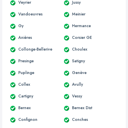
Veyrier
Jussy
Vandoeuvres
Meinier
Gy
Hermance
Anières
Corsier GE
Collonge-Bellerive
Choulex
Presinge
Satigny
Puplinge
Genève
Collex
Avully
Cartigny
Vessy
Bernex
Bernex Dist
Confignon
Conches