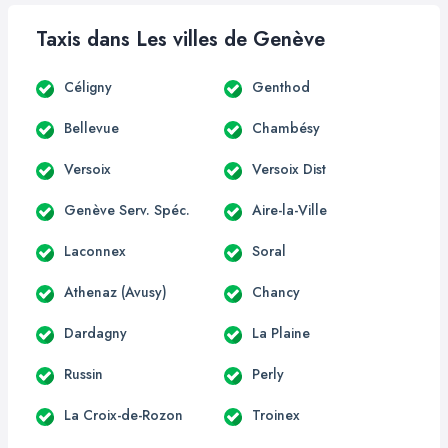
Taxis dans Les villes de Genève
Céligny
Genthod
Bellevue
Chambésy
Versoix
Versoix Dist
Genève Serv. Spéc.
Aire-la-Ville
Laconnex
Soral
Athenaz (Avusy)
Chancy
Dardagny
La Plaine
Russin
Perly
La Croix-de-Rozon
Troinex