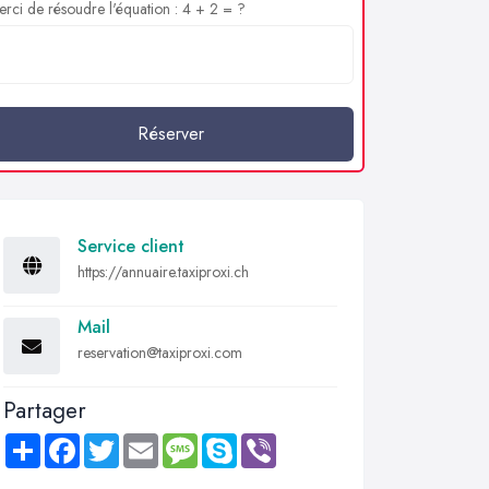
rci de résoudre l'équation : 4 + 2 = ?
Réserver
Service client
https://annuaire.taxiproxi.ch
Mail
reservation@taxiproxi.com
Partager
Share
Facebook
Twitter
Email
Message
Skype
Viber