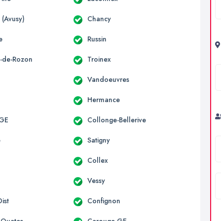
 (Avusy)
Chancy
e
Russin
x-de-Rozon
Troinex
Vandoeuvres
Hermance
 GE
Collonge-Bellerive
e
Satigny
Collex
y
Vessy
ist
Confignon