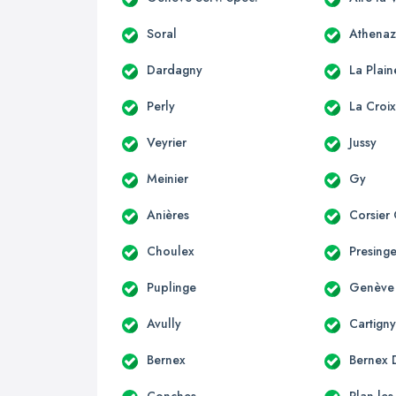
Soral
Athenaz
Dardagny
La Plain
Perly
La Croi
Veyrier
Jussy
Meinier
Gy
Anières
Corsier
Choulex
Presing
Puplinge
Genève
Avully
Cartign
Bernex
Bernex D