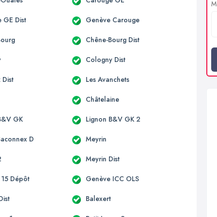
s-Ouates
Carouge GE
Me
 GE Dist
Genève Carouge
Bourg
Chêne-Bourg Dist
y
Cologny Dist
 Dist
Les Avanchets
Châtelaine
 B&V GK
Lignon B&V GK 2
Saconnex D
Meyrin
2
Meyrin Dist
 15 Dépôt
Genève ICC OLS
Dist
Balexert