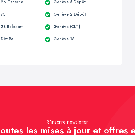
 26 Caserne
Genève 5 Dépôt
 73
Genève 2 Dépôt
28 Balexert
Genève (CLT)
Dist Ba
Genève 18
S'inscrire newsletter
outes les mises à jour et offres e