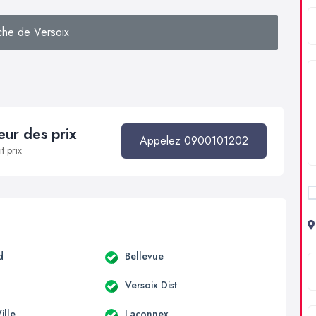
che de Versoix
ur des prix
Appelez 0900101202
t prix
d
Bellevue
Versoix Dist
ille
Laconnex