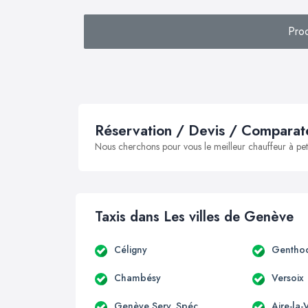
Pro
Réservation / Devis / Comparate
Nous cherchons pour vous le meilleur chauffeur à peti
Taxis dans Les villes de Genève
Céligny
Gentho
Chambésy
Versoix
Genève Serv. Spéc.
Aire-la-V