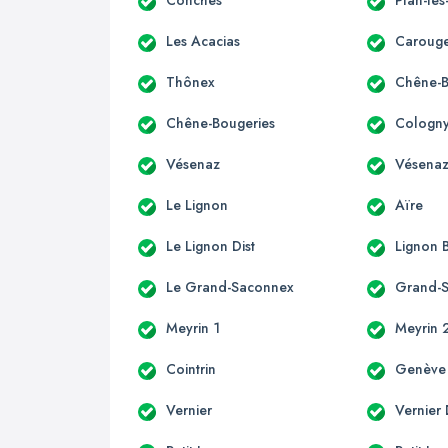
Conches
Plan-le
Les Acacias
Carouge
Thônex
Chêne-
Chêne-Bougeries
Cologn
Vésenaz
Vésenaz
Le Lignon
Aïre
Le Lignon Dist
Lignon
Le Grand-Saconnex
Grand-
Meyrin 1
Meyrin 
Cointrin
Genève
Vernier
Vernier 