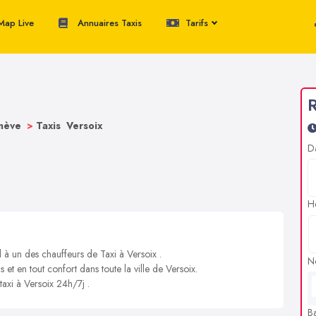
ap Live
Annuaires Taxis
Tarifs
R
enève
>
Taxis Versoix
D
H
 à un des chauffeurs de Taxi à Versoix .
N
 et en tout confort dans toute la ville de Versoix.
taxi à Versoix 24h/7j .
B