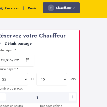
Chauffeur ?
|
Réserver
Devis
éservez votre Chauffeur
Détails passager
ate départ *
eure départ *
H
MIN
ombre de places
agages en soutes
Bagages cabine