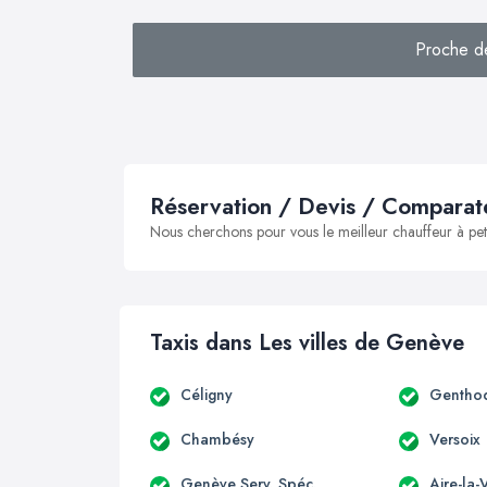
Proche de
Réservation / Devis / Comparate
Nous cherchons pour vous le meilleur chauffeur à peti
Taxis dans Les villes de Genève
Céligny
Gentho
Chambésy
Versoix
Genève Serv. Spéc.
Aire-la-V