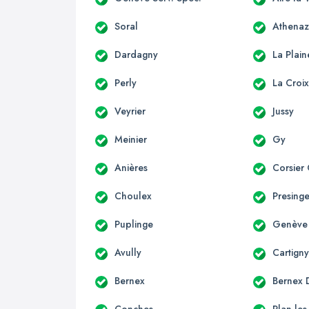
Soral
Athenaz
Dardagny
La Plain
Perly
La Croi
Veyrier
Jussy
Meinier
Gy
Anières
Corsier
Choulex
Presing
Puplinge
Genève
Avully
Cartign
Bernex
Bernex D