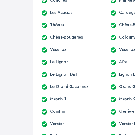
Conches
Plan-le
Les Acacias
Carouge
Thônex
Chêne-
Chêne-Bougeries
Cologn
Vésenaz
Vésenaz
Le Lignon
Aïre
Le Lignon Dist
Lignon
Le Grand-Saconnex
Grand-
Meyrin 1
Meyrin 
Cointrin
Genève
Vernier
Vernier 