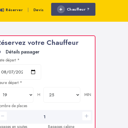
Chauffeur ?
|
Réserver
Devis
éservez votre Chauffeur
Détails passager
ate départ *
eure départ *
H
MIN
ombre de places
agages en soutes
Bagages cabine