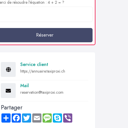
rci de résoudre l'équation : 4 + 2 = ?
Réserver
Service client
https://annuaire.taxiproxi.ch
Mail
reservation@taxiproxi.com
Partager
Share
Facebook
Twitter
Email
Message
Skype
Viber