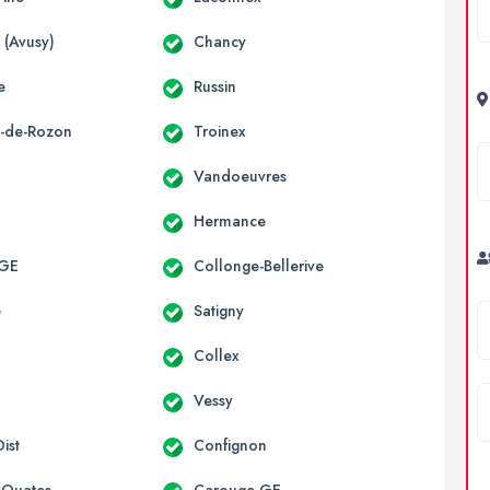
 (Avusy)
Chancy
e
Russin
x-de-Rozon
Troinex
Vandoeuvres
Hermance
 GE
Collonge-Bellerive
e
Satigny
Collex
y
Vessy
ist
Confignon