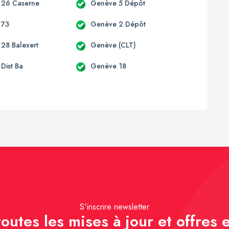
 26 Caserne
Genève 5 Dépôt
 73
Genève 2 Dépôt
28 Balexert
Genève (CLT)
Dist Ba
Genève 18
S'inscrire newsletter
outes les mises à jour et offres e