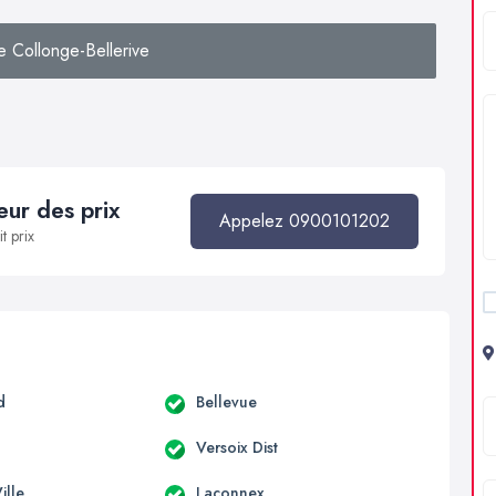
 Collonge-Bellerive
ur des prix
Appelez 0900101202
t prix
d
Bellevue
Versoix Dist
ille
Laconnex