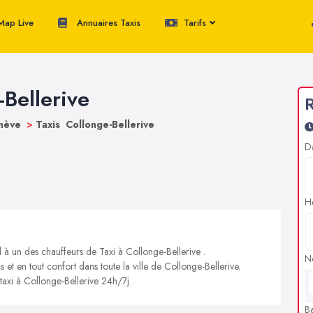
ap Live
Annuaires Taxis
Tarifs
-Bellerive
R
enève
>
Taxis Collonge-Bellerive
D
H
l à un des chauffeurs de Taxi à Collonge-Bellerive .
N
s et en tout confort dans toute la ville de Collonge-Bellerive.
 taxi à Collonge-Bellerive 24h/7j .
B