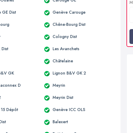
s-Ouates
Carouge GE
Me
 GE Dist
Genève Carouge
Bourg
Chêne-Bourg Dist
y
Cologny Dist
 Dist
Les Avanchets
Châtelaine
 B&V GK
Lignon B&V GK 2
Saconnex D
Meyrin
2
Meyrin Dist
 15 Dépôt
Genève ICC OLS
Dist
Balexert