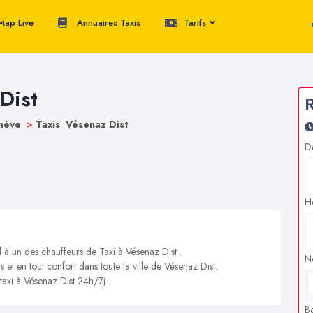
ap Live
Annuaires Taxis
Tarifs
Dist
R
enève
>
Taxis Vésenaz Dist
D
H
l à un des chauffeurs de Taxi à Vésenaz Dist .
N
s et en tout confort dans toute la ville de Vésenaz Dist.
 taxi à Vésenaz Dist 24h/7j .
B