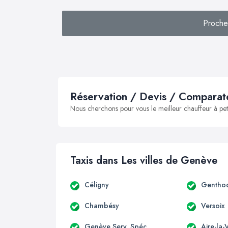
Proche
Réservation / Devis / Comparate
Nous cherchons pour vous le meilleur chauffeur à peti
Taxis dans Les villes de Genève
Céligny
Gentho
Chambésy
Versoix
Genève Serv. Spéc.
Aire-la-V