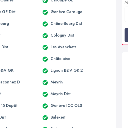
s-Ouates
Carouge GE
Me
 GE Dist
Genève Carouge
Bourg
Chêne-Bourg Dist
y
Cologny Dist
 Dist
Les Avanchets
Châtelaine
 B&V GK
Lignon B&V GK 2
Saconnex D
Meyrin
2
Meyrin Dist
 15 Dépôt
Genève ICC OLS
Dist
Balexert