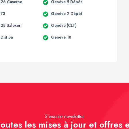
 26 Caserne
Genève 5 Dépôt
 73
Genève 2 Dépôt
28 Balexert
Genève (CLT)
Dist Ba
Genève 18
S'inscrire newsletter
outes les mises à jour et offres e