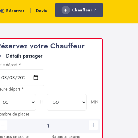
Chauffeur ?
|
Réserver
Devis
éservez votre Chauffeur
Détails passager
ate départ *
eure départ *
H
MIN
ombre de places
agages en soutes
Bagages cabine