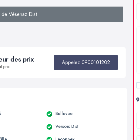
 de Vésenaz Dist
ur des prix
Appelez 0900101202
t prix
d
Bellevue
Versoix Dist
ille
Laconnex