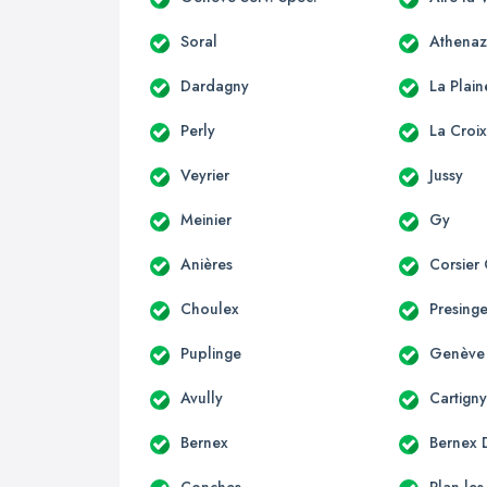
Soral
Athenaz
Dardagny
La Plain
Perly
La Croi
Veyrier
Jussy
Meinier
Gy
Anières
Corsier
Choulex
Presing
Puplinge
Genève
Avully
Cartign
Bernex
Bernex D