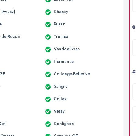
 (Avusy)
Chancy
e
Russin
x-de-Rozon
Troinex
Vandoeuvres
Hermance
 GE
Collonge-Bellerive
e
Satigny
Collex
y
Vessy
ist
Confignon