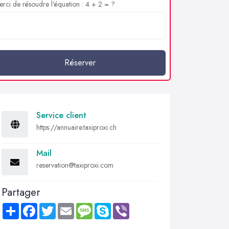
rci de résoudre l'équation : 4 + 2 = ?
Réserver
Service client
https://annuaire.taxiproxi.ch
Mail
reservation@taxiproxi.com
Partager
Share
Facebook
Twitter
Email
Message
Skype
Viber