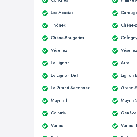
Conches
Plan-le
Les Acacias
Carouge
Thônex
Chêne-
Chêne-Bougeries
Cologn
Vésenaz
Vésenaz
Le Lignon
Aïre
Le Lignon Dist
Lignon
Le Grand-Saconnex
Grand-
Meyrin 1
Meyrin 
Cointrin
Genève
Vernier
Vernier 