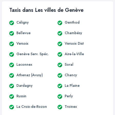
Taxis dans Les villes de Genève
Céligny
Genthod
Bellevue
Chambésy
Versoix
Versoix Dist
Genève Serv. Spéc.
Aire-la-Ville
Laconnex
Soral
Athenaz (Avusy)
Chancy
Dardagny
La Plaine
Russin
Perly
La Croix-de-Rozon
Troinex