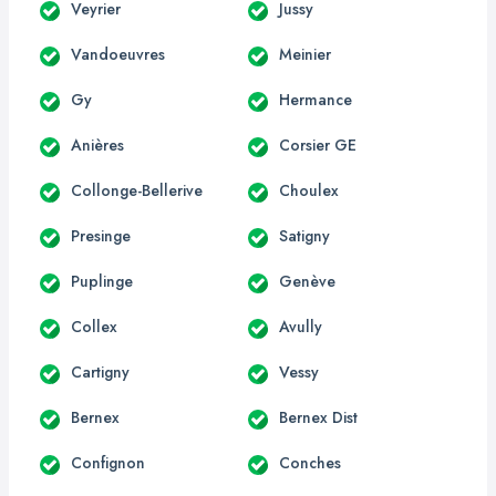
Veyrier
Jussy
Vandoeuvres
Meinier
Gy
Hermance
Anières
Corsier GE
Collonge-Bellerive
Choulex
Presinge
Satigny
Puplinge
Genève
Collex
Avully
Cartigny
Vessy
Bernex
Bernex Dist
Confignon
Conches