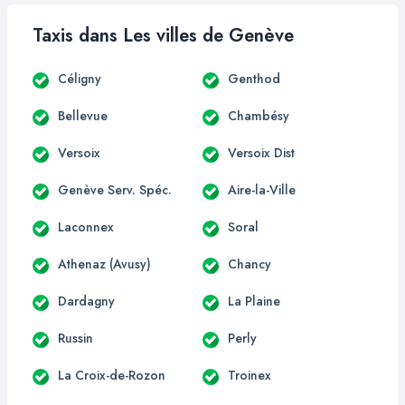
Taxis dans Les villes de Genève
Céligny
Genthod
Bellevue
Chambésy
Versoix
Versoix Dist
Genève Serv. Spéc.
Aire-la-Ville
Laconnex
Soral
Athenaz (Avusy)
Chancy
Dardagny
La Plaine
Russin
Perly
La Croix-de-Rozon
Troinex