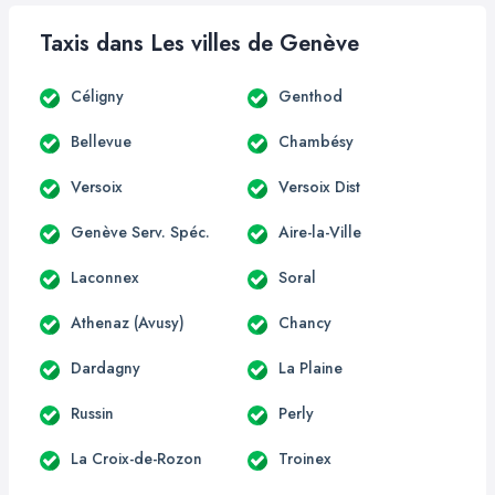
Taxis dans Les villes de Genève
Céligny
Genthod
Bellevue
Chambésy
Versoix
Versoix Dist
Genève Serv. Spéc.
Aire-la-Ville
Laconnex
Soral
Athenaz (Avusy)
Chancy
Dardagny
La Plaine
Russin
Perly
La Croix-de-Rozon
Troinex