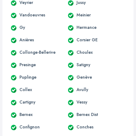
Veyrier
Jussy
Vandoeuvres
Meinier
Gy
Hermance
Anières
Corsier GE
Collonge-Bellerive
Choulex
Presinge
Satigny
Puplinge
Genève
Collex
Avully
Cartigny
Vessy
Bernex
Bernex Dist
Confignon
Conches