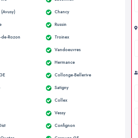
 (Avusy)
Chancy
e
Russin
x-de-Rozon
Troinex
Vandoeuvres
Hermance
 GE
Collonge-Bellerive
e
Satigny
Collex
y
Vessy
ist
Confignon