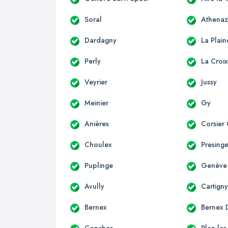
Soral
Athenaz
Dardagny
La Plain
Perly
La Croi
Veyrier
Jussy
Meinier
Gy
Anières
Corsier
Choulex
Presing
Puplinge
Genève
Avully
Cartign
Bernex
Bernex D