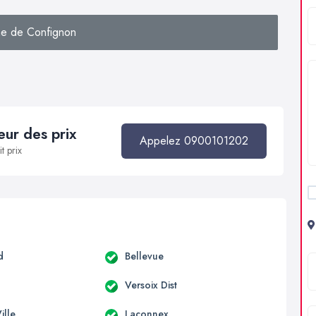
e de Confignon
ur des prix
Appelez 0900101202
t prix
d
Bellevue
Versoix Dist
ille
Laconnex