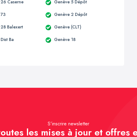
 26 Caserne
Genève 5 Dépôt
 73
Genève 2 Dépôt
28 Balexert
Genève (CLT)
Dist Ba
Genève 18
S'inscrire newsletter
outes les mises à jour et offres e