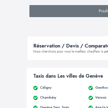
Proch
Réservation / Devis / Comparate
Nous cherchons pour vous le meilleur chauffeur à peti
Taxis dans Les villes de Genève
Céligny
Gentho
Chambésy
Versoix
Genève Serv. Spéc.
Aire-la-V