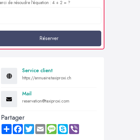
rci de résoudre l'équation : 4 + 2 = ?
Réserver
Service client
https://annuaire.taxiproxi.ch
Mail
reservation@taxiproxi.com
Partager
Share
Facebook
Twitter
Email
Message
Skype
Viber