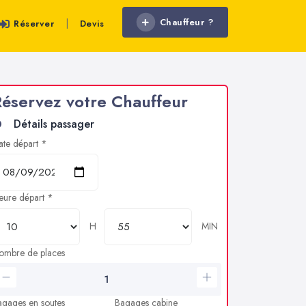
Chauffeur ?
|
Réserver
Devis
éservez votre Chauffeur
Détails passager
ate départ *
eure départ *
H
MIN
ombre de places
agages en soutes
Bagages cabine