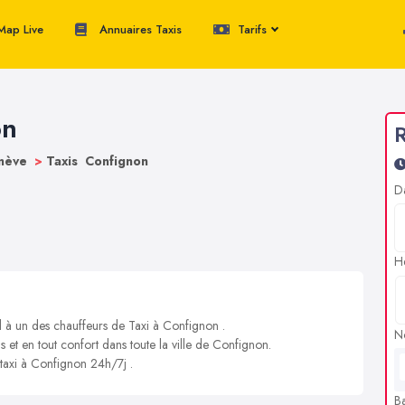
ap Live
Annuaires Taxis
Tarifs
on
R
enève
>
Taxis Confignon
D
H
l à un des chauffeurs de Taxi à Confignon .
N
s et en tout confort dans toute la ville de Confignon.
 taxi à Confignon 24h/7j .
B