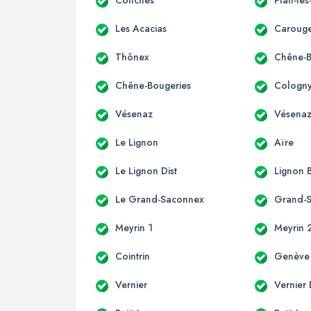
Conches
Plan-le
Les Acacias
Carouge
Thônex
Chêne-
Chêne-Bougeries
Cologn
Vésenaz
Vésenaz
Le Lignon
Aïre
Le Lignon Dist
Lignon
Le Grand-Saconnex
Grand-
Meyrin 1
Meyrin 
Cointrin
Genève
Vernier
Vernier 