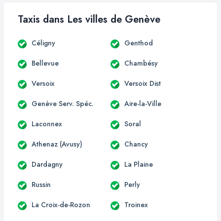
Taxis dans Les villes de Genève
Céligny
Genthod
Bellevue
Chambésy
Versoix
Versoix Dist
Genève Serv. Spéc.
Aire-la-Ville
Laconnex
Soral
Athenaz (Avusy)
Chancy
Dardagny
La Plaine
Russin
Perly
La Croix-de-Rozon
Troinex