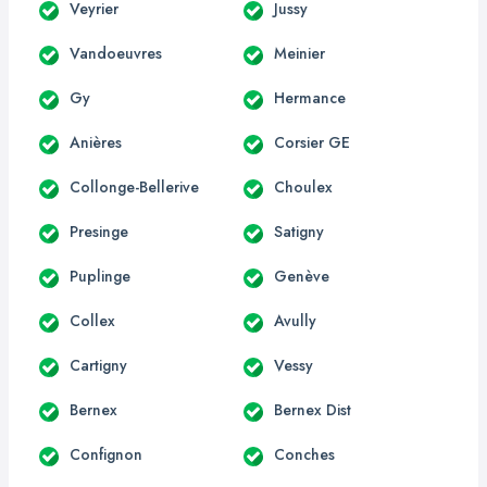
Veyrier
Jussy
Vandoeuvres
Meinier
Gy
Hermance
Anières
Corsier GE
Collonge-Bellerive
Choulex
Presinge
Satigny
Puplinge
Genève
Collex
Avully
Cartigny
Vessy
Bernex
Bernex Dist
Confignon
Conches